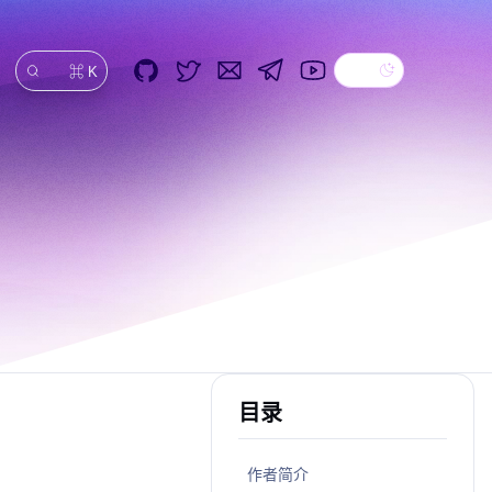
Dark theme
GitHub
Twitter
Email
Telegram
YouTube
⌘ K
搜索
目录
作者简介