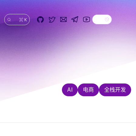
Dark theme
GitHub
Twitter
Email
Telegram
YouTube
⌘ K
搜索
AI
电商
全栈开发