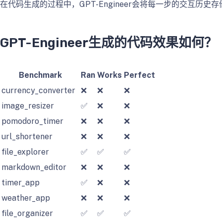
在代码生成的过程中，GPT-Engineer会将每一步的交互
GPT-Engineer生成的代码效果如何？
Benchmark
Ran
Works
Perfect
currency_converter
❌
❌
❌
image_resizer
✅
❌
❌
pomodoro_timer
❌
❌
❌
url_shortener
❌
❌
❌
file_explorer
✅
✅
✅
markdown_editor
❌
❌
❌
timer_app
✅
❌
❌
weather_app
❌
❌
❌
file_organizer
✅
✅
✅