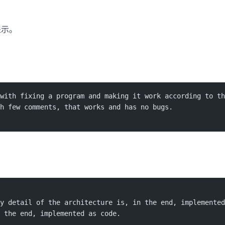
提示。
 with fixing a program and making it work according to t
h few comments, that works and has no bugs.
y detail of the architecture is, in the end, implemented
 the end, implemented as code.