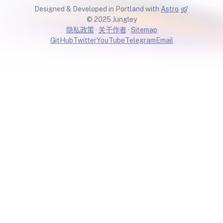
Designed & Developed in Portland with
Astro
© 2025 Jungley
隐私政策
·
关于作者
·
Sitemap
GitHub
Twitter
YouTube
Telegram
Email