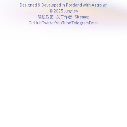
Designed & Developed in Portland with
Astro
© 2025 Jungley
隐私政策
·
关于作者
·
Sitemap
GitHub
Twitter
YouTube
Telegram
Email