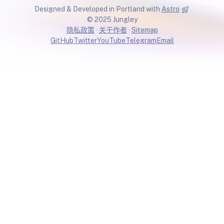
Designed & Developed in Portland with
Astro
© 2025 Jungley
隐私政策
·
关于作者
·
Sitemap
GitHub
Twitter
YouTube
Telegram
Email