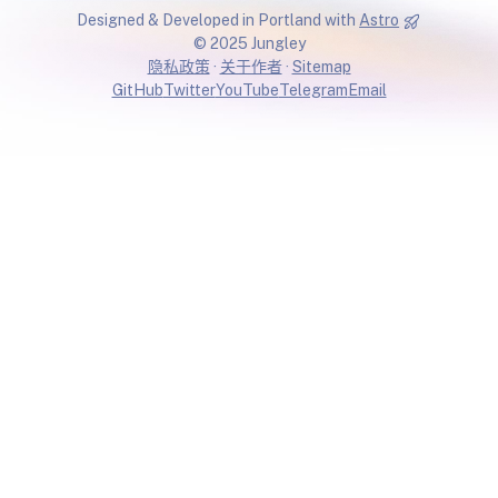
Designed & Developed in Portland with
Astro
© 2025 Jungley
隐私政策
·
关于作者
·
Sitemap
GitHub
Twitter
YouTube
Telegram
Email