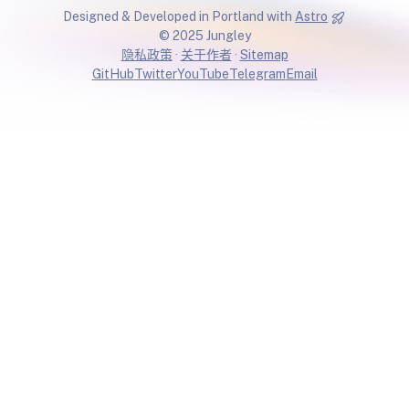
Designed & Developed in Portland with
Astro
© 2025 Jungley
隐私政策
·
关于作者
·
Sitemap
GitHub
Twitter
YouTube
Telegram
Email